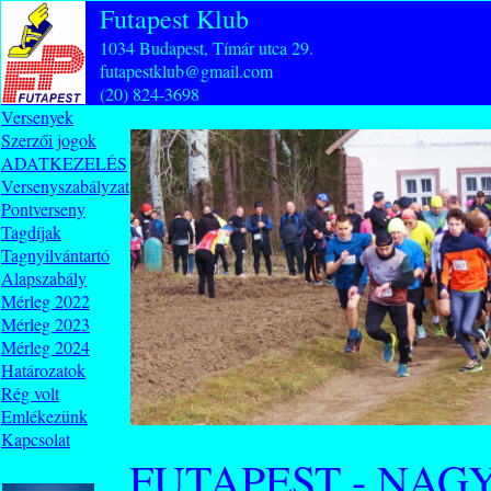
Futapest Klub
1034 Budapest, Tímár utca 29.
futapestklub@gmail.com
(20) 824-3698
Versenyek
Szerzői jogok
ADATKEZELÉS
Versenyszabályzat
Pontverseny
Tagdíjak
Tagnyilvántartó
Alapszabály
Mérleg 2022
Mérleg 2023
Mérleg 2024
Határozatok
Rég volt
Emlékezünk
Kapcsolat
FUTAPEST - NA