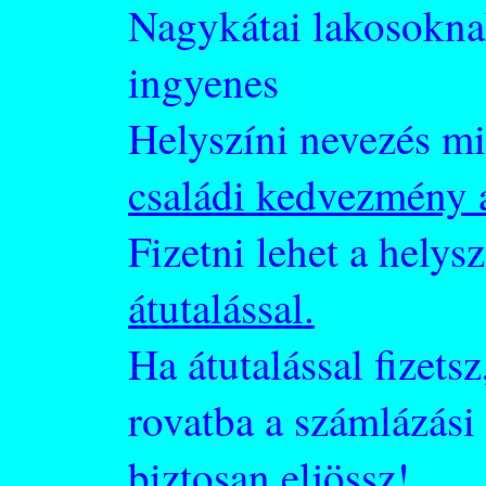
Nagykátai lakosokna
ingyenes
Helyszíni nevezés m
családi kedvezmény 
Fizetni lehet a hely
átutalással.
Ha átutalással fizets
rovatba a számlázási 
biztosan eljössz!