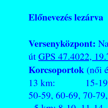
Előnevezés lezárva
Versenyközpont:
Na
út
GPS 47.4022, 19
Korcsoportok
(női é
13 km: 15-19,
50-59, 60-69, 70-79
5 km: 8-10, 11-14, 