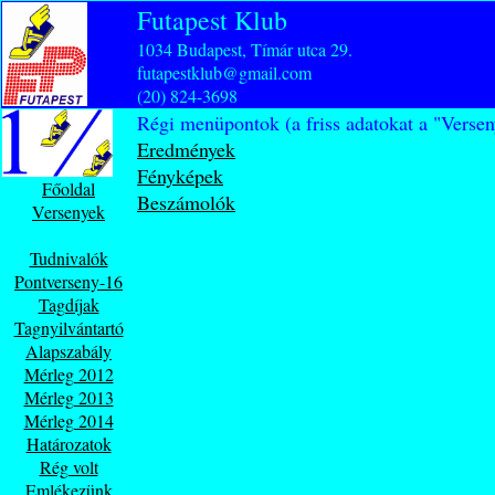
Futapest Klub
1034 Budapest, Tímár utca 29.
futapestklub@gmail.com
(20) 824-3698
Régi menüpontok (a friss adatokat a "Verse
Eredmények
Fényképek
Főoldal
Beszámolók
Versenyek
Tudnivalók
Pontverseny-16
Tagdíjak
Tagnyilvántartó
Alapszabály
Mérleg 2012
Mérleg 2013
Mérleg 2014
Határozatok
Rég volt
Emlékezünk