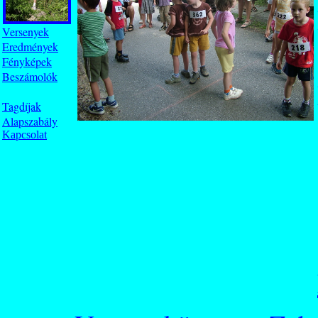
Versenyek
Eredmények
Fényképek
Beszámolók
Tagdíjak
Alapszabály
Kapcsolat