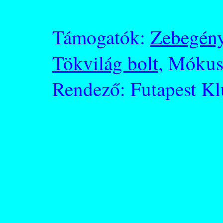
Támogatók:
Zebegén
Tökvilág bolt
, Mókus
Rendező: Futapest K