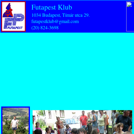
Futapest Klub
1034 Budapest, Tímár utca 29.
futapestklub@gmail.com
(20) 824-3698