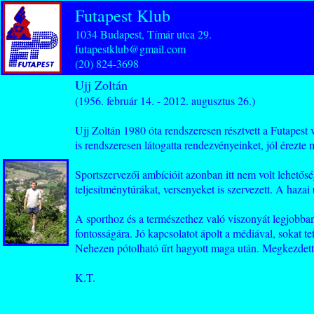
Futapest Klub
1034 Budapest, Tímár utca 29.
futapestklub@gmail.com
(20) 824-3698
Ujj Zoltán
(1956. február 14. - 2012. augusztus 26.)
Ujj Zoltán 1980 óta rendszeresen résztvett a Futapest 
is rendszeresen látogatta rendezvényeinket, jól érezte
Sportszervezői ambícióit azonban itt nem volt lehető
teljesítménytúrákat, versenyeket is szervezett. A hazai 
A sporthoz és a természethez való viszonyát legjobban
fontosságára. Jó kapcsolatot ápolt a médiával, sokat te
Nehezen pótolható űrt hagyott maga után. Megkezdett m
K.T.