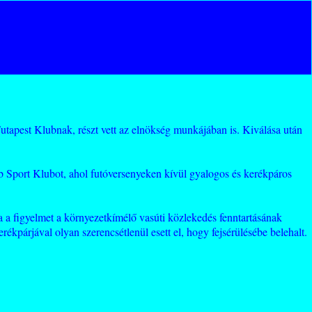
Futapest Klubnak, részt vett az elnökség munkájában is. Kiválása után
b Sport Klubot, ahol futóversenyeken kívül gyalogos és kerékpáros
a a figyelmet a környezetkímélő vasúti közlekedés fenntartásának
rékpárjával olyan szerencsétlenül esett el, hogy fejsérülésébe belehalt.