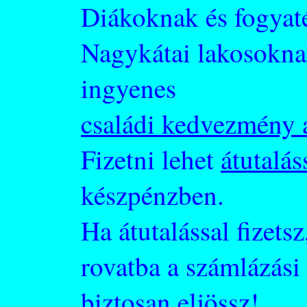
Diákoknak és fogyaté
Nagykátai lakosokna
ingyenes
családi kedvezmény 
Fizetni lehet
átutalás
készpénzben.
Ha átutalással fizets
rovatba a számlázási 
biztosan eljössz!