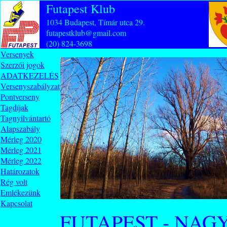
Futapest Klub
1034 Budapest, Tímár utca 29.
futapestklub@gmail.com
(20) 824-3698
Versenyek
Szerzői jogok
ADATKEZELÉS
Versenyszabályzat
Pontverseny
Tagdíjak
Tagnyilvántartó
Alapszabály
Mérleg 2020
Mérleg 2021
Mérleg 2022
Határozatok
Rég volt
Emlékezünk
Kapcsolat
FUTAPEST - NAG