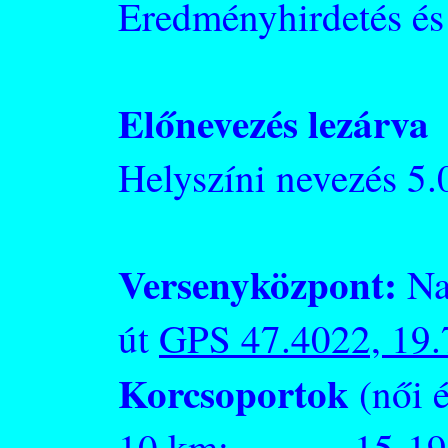
Eredményhirdetés és 
Előnevezés lezárva
Helyszíni nevezés 5.
Versenyközpont:
Na
út
GPS 47.4022, 19
Korcsoportok
(női é
10 km: 15-19,