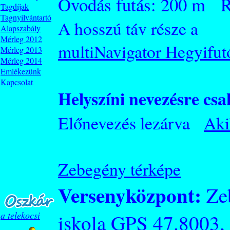
Óvodás futás: 200 m Ra
Tagdíjak
Tagnyilvántartó
A hosszú táv része a
Alapszabály
Mérleg 2012
multiNavigator Hegyifut
Mérleg 2013
Mérleg 2014
Emlékezünk
Kapcsolat
Helyszíni nevezésre csa
Előnevezés lezárva
Aki
Zebegény térképe
Versenyközpont:
Zeb
a telekocsi
iskola
GPS 47.8003,