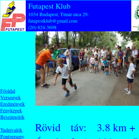
Futapest Klub
1034 Budapest, Tímár utca 29.
futapestklub@gmail.com
(20) 824-3698
Főoldal
Versenyek
Eredmények
Fényképek
Beszámolók
Rövid táv: 3.8 km +
Tudnivalók
Pontverseny