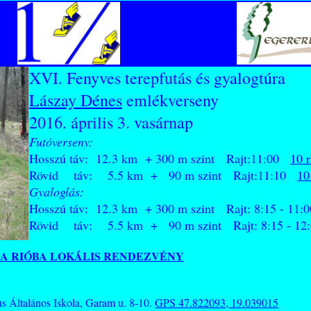
XVI. Fenyves terepfutás és gyalogtúra
Lászay Dénes
emlékverseny
2016. április 3. vasárnap
Futóverseny:
Hosszú táv: 12.3 km + 300 m szint Rajt:11:00
10 r
Rövid táv: 5.5 km + 90 m szint Rajt:11:10
10
Gyaloglás:
Hosszú táv: 12.3 km + 300 m szint Rajt: 8:15 - 11
Rövid táv: 5.5 km + 90 m szint Rajt: 8:15 - 1
A RIÓBA LOKÁLIS RENDEZVÉNY
s Általános Iskola, Garam u. 8-10.
GPS 47.822093, 19.039015