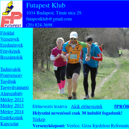
Futapest Klub
1034 Budapest, Tímár utca 29.
futapestklub@gmail.com
(20) 824-3698
Főoldal
Versenyek
Eredmények
Fényképek
Beszámolók
Tudnivalók
Pontverseny
Tagdíjak
Tagnyilvántartó
Alapszabály
Mérleg 2012
Mérleg 2013
5PRÓB
Előnevezés lezárva
Akik előneveztek
Mérleg 2014
Helyszíni nevezéssel csak 30 indulót fogadunk!
Emlékezünk
Térkép
Kapcsolat
Versenyközpont:
Verőce, Géza fejedelem Reformátu