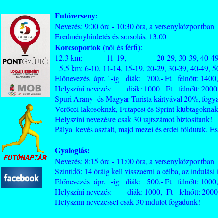
Futóverseny:
Nevezés: 9:00 óra - 10:30 óra, a versenyközpontban
Eredményhirdetés és sorsolás: 13:00
Korcsoportok
(női és férfi):
12.3 km: 11-19, 20-29, 30-39, 40-49, 50-5
5.5 km: 6-10, 11-14, 15-19, 20-29, 30-39, 40-49, 5
Előnevezés ápr. 1-ig diák: 700,- Ft felnőtt: 1400,
Helyszíni nevezés: diák: 1000,- Ft felnőtt: 2000,
Spuri Arany- és Magyar Turista kártyával 20%, fog
Verőcei lakosoknak, Futapest és Sprint klubtagoknak
Helyszíni nevezésre csak 30 rajtszámot biztosítunk!
Pálya: kevés aszfalt, majd mezei és erdei földutak. E
Gyaloglás:
Nevezés: 8:15 óra - 11:00 óra, a versenyközpontban
Szintidő: 14 óráig kell visszaérni a célba, az indulási 
Előnevezés ápr. 1-ig diák: 500,- Ft felnőtt: 1000,
Helyszíni nevezés: diák: 1000,- Ft felnőtt: 2000,
Helyszíni nevezéssel csak 30 indulót fogadunk!