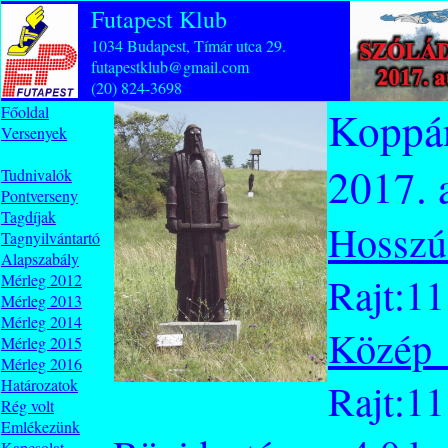
Futapest Klub
1034 Budapest, Tímár utca 29.
futapestklub@gmail.com
(20) 824-3698
Főoldal
Koppá
Versenyek
2017. 
Tudnivalók
Pontverseny
Tagdíjak
Hosszú
Tagnyilvántartó
Alapszabály
Rajt:11
Mérleg 2012
Mérleg 2013
Mérleg 2014
Közép 
Mérleg 2015
Mérleg 2016
Határozatok
Rajt:11
Rég volt
Emlékezünk
Kapcsolat