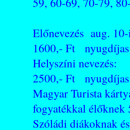
59, 60-69, 70-79, 80
Előnevezés aug. 10-
1600,- Ft nyugdíjas:
Helyszíni nevezés:
2500,- Ft nyugdíjas:
Magyar Turista kárty
fogyatékkal élőkne
Szóládi diákoknak és