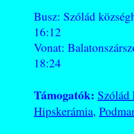
Busz: Szólád községh
16:12
Vonat: Balatonszársz
18:24
Támogatók:
Szólád
Hipskerámia
,
Podman