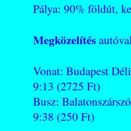
Pálya: 90% földút, k
Megközelítés
autóva
Vonat: Budapest Déli
9:13 (2725 Ft)
Busz: Balatonszárszó
9:38 (250 Ft)