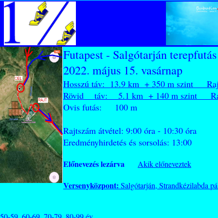
Futapest - Salgótarján terepfutás
2022. május 15. vasárnap
Hosszú táv: 13.9 km + 350 m szint Raj
Rövid táv: 5.1 km + 140 m szint Raj
Ovis futás: 100 m Raj
Rajtszám átvétel: 9:00 óra - 10:30 óra
Eredményhirdetés és sorsolás: 13:00
Előnevezés lezárva
Akik előneveztek
Versenyközpont:
Salgótarján, Strandkézilabda p
, 60-69, 70-79, 80-99 év