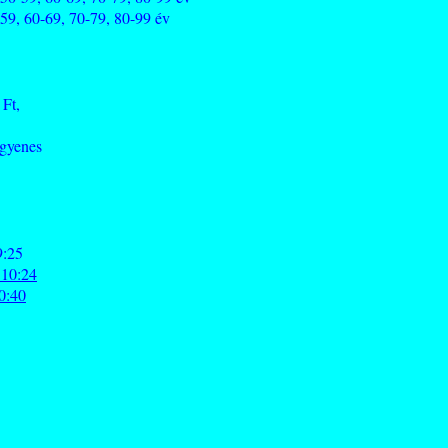
59, 60-69, 70-79, 80-99 év
 Ft,
ngyenes
9:25
 10:24
10:40