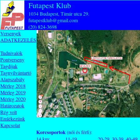
Futapest Klub
1034 Budapest, Tímár utca 29.
futapestklub@gmail.com
(20) 824-3698
Versenyek
ADATKEZELÉS
Tudnivalók
Pontverseny
Tagdíjak
Tagnyilvántartó
Alapszabály
Mérleg 2018
Mérleg 2019
Mérleg 2020
Határozatok
Rég volt
Emlékezünk
Kapcsolat
Korcsoportok
(női és férfi):
14 km: 11-19, 20-29, 30-39, 40-49, 50-59