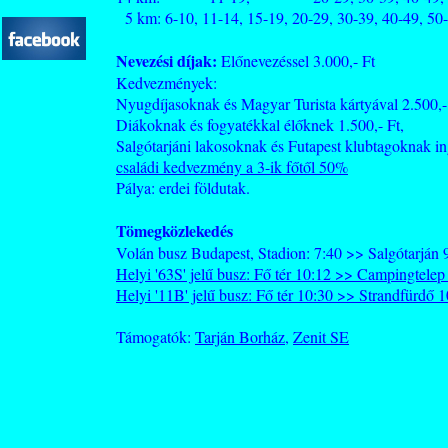
5 km: 6-10, 11-14, 15-19, 20-29, 30-39, 40-49, 50-
Nevezési díjak:
Előnevezéssel 3.000,- Ft
Kedvezmények:
Nyugdíjasoknak és Magyar Turista kártyával 2.500,-
Diákoknak és fogyatékkal élőknek 1.500,- Ft,
Salgótarjáni lakosoknak és Futapest klubtagoknak i
családi kedvezmény a 3-ik főtől 50%
Pálya: erdei földutak.
Tömegközlekedés
Volán busz Budapest, Stadion: 7:40 >> Salgótarján 
Helyi '63S' jelű busz: Fő tér 10:12 >> Campingtelep
Helyi '11B' jelű busz: Fő tér 10:30 >> Strandfürdő 
Támogatók:
Tarján Borház
,
Zenit SE