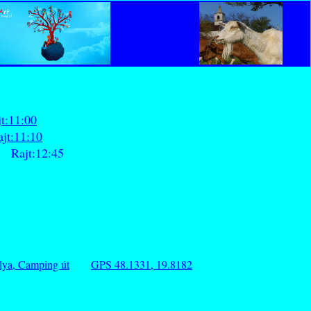
t:11:00
t:11:10
t:12:45
álya, Camping út
GPS 48.1331, 19.8182