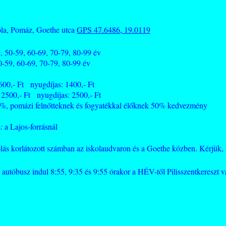
ola, Pomáz, Goethe utca
GPS 47.6486, 19.0119
9, 60-69, 70-79, 80-99 év
0-59, 60-69, 70-79, 80-99 év
600,- Ft nyugdíjas: 1400,- Ft
00,- Ft nyugdíjas: 2500,- Ft
20%, pomázi felnőtteknek és fogyatékkal élőknek 50% kedvezmény
 a Lajos-forrásnál
ás korlátozott számban az iskolaudvaron és a Goethe közben. Kérjük, 
 autóbusz indul 8:55, 9:35 és 9:55 órakor a HÉV-től Pilisszentkereszt v