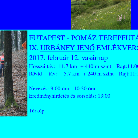
FUTAPEST - POMÁZ TEREPFUT
IX.
URBÁNFY JENŐ
EMLÉKVER
2017. február 12. vasárnap
Hosszú táv: 11.7 km + 440 m szint Rajt:11:0
Rövid táv: 5.7 km + 240 m szint Rajt:11:
Nevezés: 9:00 óra - 10:30 óra
Eredményhirdetés és sorsolás: 13:00
Térkép