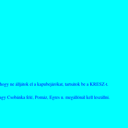
hogy ne álljátok el a kapubejárókat, tartsátok be a KRESZ-t.
agy Csobánka felé, Pomáz, Egres u. megállónál kell leszállni.