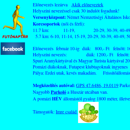
Előnevezés lezárva
Akik előneveztek
Helyszíni nevezéssel csak 30 indulót fogadunk!
Versenyközpont:
Német Nemzetiségi Általános Isk
Korcsoportok
(női és férfi):
11.7 km: 11-19, 20-29, 30-39, 40-49, 50-5
5.7 km: 6-10, 11-14, 15-19, 20-29, 30-39, 40-49, 5
Előnevezés február 10-ig diák: 800,- Ft felnőtt: 1
Helyszíni nevezés: diák: 1200,- Ft felnőtt: 25
Spuri Aranykártyával és Magyar Turista kártyával 
Pomázi diákoknak, Futapest klubtagoknak ingyenes
Pálya: Erdei utak, kevés makadám. Frissítőállomás:
Megközelítés autóval:
GPS 47.6486, 19.0119
Parkol
Parkoló
Nagyobb
a Huszár utcában van.
HÉV
A pomázi
állomástól gyalog 1800 méter, illetve
Támogatók:
Imre család