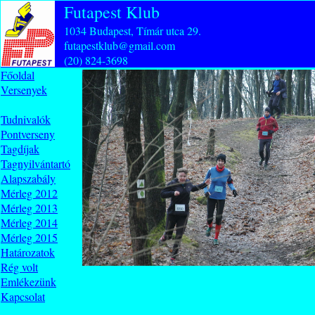
Futapest Klub
1034 Budapest, Tímár utca 29.
futapestklub@gmail.com
(20) 824-3698
Főoldal
Versenyek
Tudnivalók
Pontverseny
Tagdíjak
Tagnyilvántartó
Alapszabály
Mérleg 2012
Mérleg 2013
Mérleg 2014
Mérleg 2015
Határozatok
Rég volt
Emlékezünk
Kapcsolat