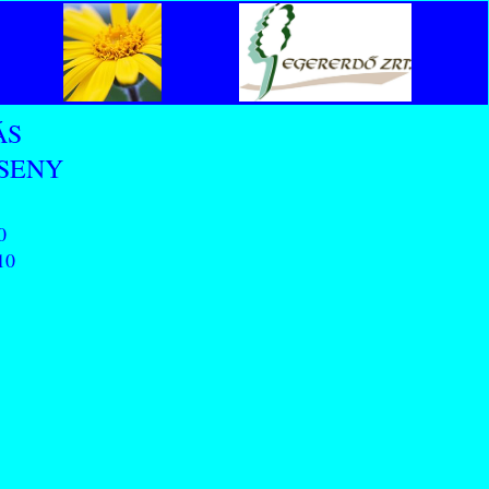
ÁS
SENY
0
10