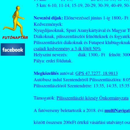
5 km: 6-10, 11-14, 15-19, 20-29, 30-39, 40-49, 50-
Nevezési díjak:
Előnevezéssel június 1-ig 1800,- Ft
Kedvezmények:
Nyugdíjasoknak, Spuri Aranykártyával és Magyar Tur
Diákoknak, pilisszentlászlói felnőtteknek és fogyaték
Pilisszentlászlói diákoknak és Futapest klubtagokna
családi kedvezmény a 3-ik főtől 50%
Helyszíni nevezés: diák: 1300,- Ft felnőtt: 3000
Pálya: erdei földutak.
Megközelítés
autóval:
GPS 47.7277, 18.9813
Autóbusz indul Szentendréről Pilisszentlászlóra: 8:0
Pilisszentlászlóról Szentendrére: 13:35, 14:35, 15:35
Támogatók:
Pilisszentlászló község Önkormányzata
multiNavigat
A futóverseny beletartozik a 2018. évi
között összesen 200eFt értékű vásárlási utalványt osz