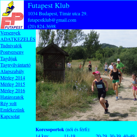
Futapest Klub
1034 Budapest, Tímár utca 29.
futapestklub@gmail.com
(20) 824-3698
Versenyek
ADATKEZELÉS
Tudnivalók
Pontverseny
Tagdíjak
Tagnyilvántartó
Alapszabály
Mérleg 2014
Mérleg 2015
Mérleg 2016
Határozatok
Rég volt
Emlékezünk
Kapcsolat
Korcsoportok
(női és férfi):
14 km: 11-19, 20-29, 30-39, 40-49, 50-59