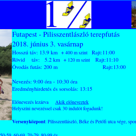
Futapest - Pilisszentlászló terepfutás
2018. június 3. vasárnap
Hosszú táv: 13.9 km +
Rajt:11:00
400 m szint
Rövid táv: 5.2 km +
Rajt:11:10
120 m szint
Óvodás futás: 200 m Rajt:13:00
Nevezés: 9:00 óra - 10:30 óra
Eredményhirdetés és sorsolás: 13:15
Előnevezés lezárva
Akik előneveztek
Helyszíni nevezéssel csak 30 indulót fogadunk!
Versenyközpont
: Pilisszentlászló, Béke és Petőfi utca vége, 
, 60-69, 70-79, 80-99 év