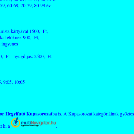
59, 60-69, 70-79, 80-99 év
ista kártyával 1500,- Ft,
kal élőknek 900,- Ft,
k ingyenes
,- Ft nyugdíjas: 2500,- Ft
5, 9:05, 10:05
or Hegyifutó Kupasorozat
ba is. A Kupasorozat kategóriáinak győztesi
t ki a
.