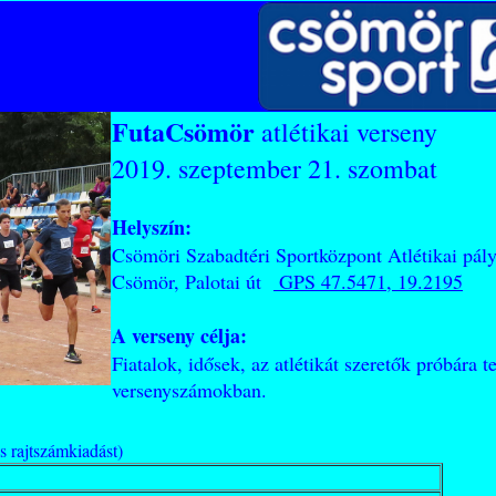
FutaCsömör
atlétikai verseny
2019. szeptember 21. szombat
Helyszín:
Csömöri Szabadtéri Sportközpont Atlétikai pál
Csömör, Palotai út
GPS 47.5471, 19.2195
A verseny célja:
Fiatalok, idősek, az atlétikát szeretők próbára 
versenyszámokban.
és rajtszámkiadást)