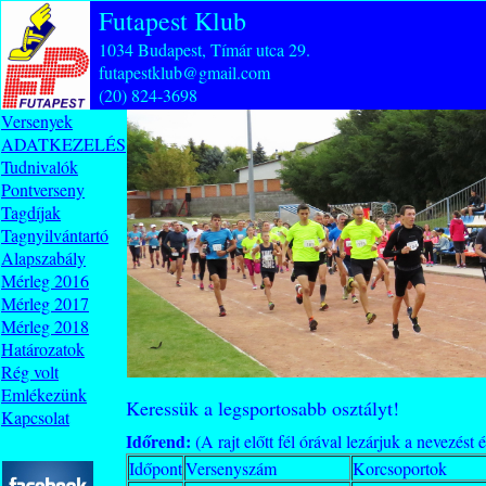
Futapest Klub
1034 Budapest, Tímár utca 29.
futapestklub@gmail.com
(20) 824-3698
Versenyek
ADATKEZELÉS
Tudnivalók
Pontverseny
Tagdíjak
Tagnyilvántartó
Alapszabály
Mérleg 2016
Mérleg 2017
Mérleg 2018
Határozatok
Rég volt
Emlékezünk
Keressük a legsportosabb osztályt!
Kapcsolat
Időrend:
(A rajt előtt fél órával lezárjuk a nevezést 
Időpont
Versenyszám
Korcsoportok