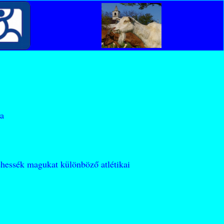
ya
tehessék magukat különböző atlétikai