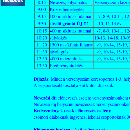
8:15
Nevezés, folyamatos
Versenyszám kezdete
9:00
Közös bemelegítés
9:15
100 m síkfutás futamai
-7, 8-9, 10-11, 12
süvítő gránát ÚJ !!!
9:30
-10, 11-14 év
10:15
400 m síkfutás futamai
-7, 8-9, 10-11, 12
10:20
súlylökés
10-13, 14-18, 19-9
11:20
1500 m síkfutás futamai
-9, 10-14, 15-19, 
11:30
távolugrás
-9, 10-14, 15-19, 
12:30
4000 m terepfutás
-9, 10-14, 15-19, 
13:30
Eredményhirdetés
Díjazás:
Minden versenyszám korcsoportos 1-3. hely
A legsportosabb osztályokat külön díjazzuk.
Nevezési díj
előnevezés esetén: versenyszámonként 6
Nevezési díj helyszíni nevezéssel: versenyszámonként
Kedvezmények (csak előnevezés esetén):
csömöri diákoknak ingyenes, iskolai csoportoknak 3
Előnevezés lezárva
Akik előneveztek