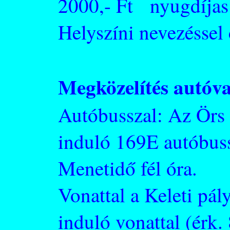
2000,- Ft nyugdíjas:
Helyszíni nevezéssel
Megközelítés autóva
Autóbusszal: Az Örs 
induló 169E autóbus
Menetidő fél óra.
Vonattal a Keleti pá
induló vonattal (érk.