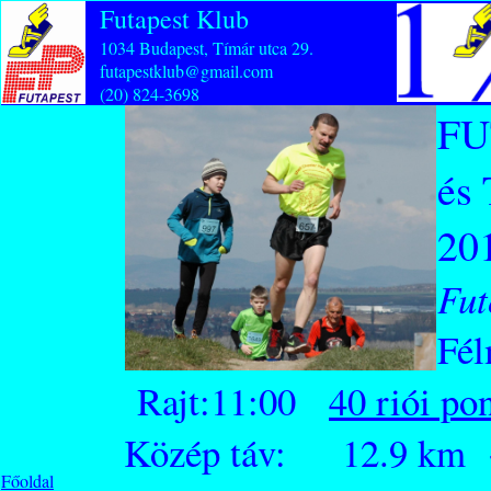
Futapest Klub
1034 Budapest, Tímár utca 29.
futapestklub@gmail.com
(20) 824-3698
FU
és
201
Fut
Fél
Rajt:11:00
40 riói po
Közép táv: 12.9 km 
Főoldal