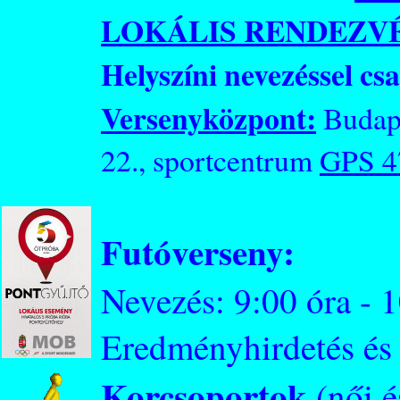
LOKÁLIS RENDEZV
Helyszíni nevezéssel cs
Versenyközpont:
Budape
22., sportcentrum
GPS 4
Futóverseny:
Nevezés: 9:00 óra - 
Eredményhirdetés és 
Korcsoportok
(női és