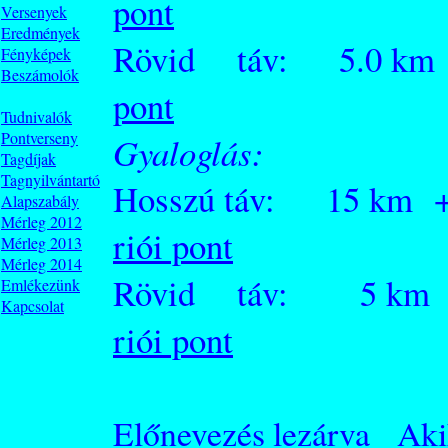
pont
Versenyek
Eredmények
Rövid táv: 5.0 km 
Fényképek
Beszámolók
pont
Tudnivalók
Pontverseny
Gyaloglás:
Tagdíjak
Tagnyilvántartó
Hosszú táv: 15 km + 
Alapszabály
Mérleg 2012
riói pont
Mérleg 2013
Mérleg 2014
Rövid táv: 5 km + 
Emlékezünk
Kapcsolat
riói pont
Előnevezés lezárva
Aki