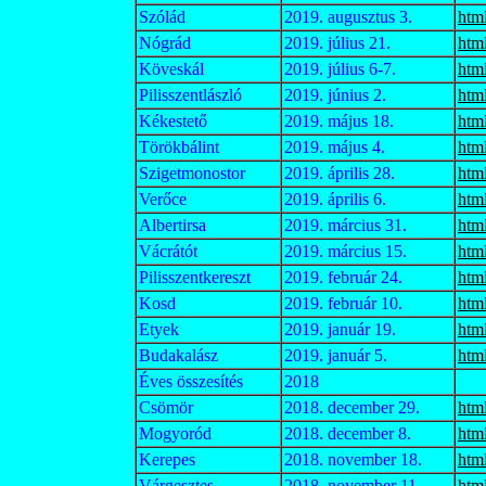
Szólád
2019. augusztus 3.
htm
Nógrád
2019. július 21.
htm
Köveskál
2019. július 6-7.
htm
Pilisszentlászló
2019. június 2.
htm
Kékestető
2019. május 18.
htm
Törökbálint
2019. május 4.
htm
Szigetmonostor
2019. április 28.
htm
Verőce
2019. április 6.
htm
Albertirsa
2019. március 31.
htm
Vácrátót
2019. március 15.
htm
Pilisszentkereszt
2019. február 24.
htm
Kosd
2019. február 10.
htm
Etyek
2019. január 19.
htm
Budakalász
2019. január 5.
htm
Éves összesítés
2018
Csömör
2018. december 29.
htm
Mogyoród
2018. december 8.
htm
Kerepes
2018. november 18.
htm
Várgesztes
2018. november 11.
htm