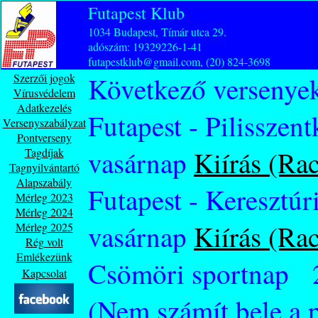
Futapest Klub
1034 Budapest, Tímár utca 29.
adószám: 19329226-1-41
futapestklub@gmail.com, (20) 824-3698
Szerzői jogok
Következő versenyek
Vírusvédelem
Adatkezelés
Futapest - Pilisszen
Versenyszabályzat
Pontverseny
vasárnap
Kiírás (Rac
Tagdíjak
Tagnyilvántartó
Alapszabály
Futapest - Keresztú
Mérleg 2023
Mérleg 2024
vasárnap
Kiírás (Rac
Mérleg 2025
Rég volt
Emlékezünk
Csömöri sportnap 
Kapcsolat
(Nem számít bele a 