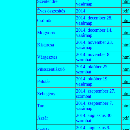
Szentendre
htm
vasárnap
Éves összesítés
2014
pdf
2014. december 28.
Csömör
htm
vasárnap
2014. december 14.
Mogyoród
htm
vasárnap
2014. november 23.
Kistarcsa
htm
vasárnap
2014. november 8.
Várgesztes
htm
szombat
2014. október 25.
Pilisszentlászló
htm
szombat
2014. október 19.
Palotás
htm
vasárnap
2014. szeptember 27.
Zebegény
htm
szombat
2014. szeptember 7.
Tura
htm
vasárnap
2014. augusztus 30.
Ászár
pdf
szombat
2014. augusztus 9.