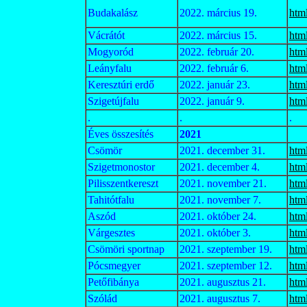
Budakalász
2022. március 19.
htm
Vácrátót
2022. március 15.
htm
Mogyoród
2022. február 20.
htm
Leányfalu
2022. február 6.
htm
Keresztúri erdő
2022. január 23.
htm
Szigetújfalu
2022. január 9.
htm
.
.
.
Éves összesítés
2021
Csömör
2021. december 31.
htm
Szigetmonostor
2021. december 4.
htm
Pilisszentkereszt
2021. november 21.
htm
Tahitótfalu
2021. november 7.
htm
Aszód
2021. október 24.
htm
Várgesztes
2021. október 3.
htm
Csömöri sportnap
2021. szeptember 19.
htm
Pócsmegyer
2021. szeptember 12.
htm
Petőfibánya
2021. augusztus 21.
htm
Szólád
2021. augusztus 7.
htm