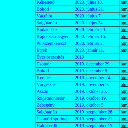
Kékestető
2020. július 18.
htm
Bokod
2020. június 21.
htm
Vácrátót
2020. június 7.
htm
Salgótarján
2020. május 24.
htm
Budakalász
2020. február 29.
htm
Káposztásmegyer
2020. február 16.
htm
Pilisszentkereszt
2020. február 2.
htm
Etyek
2020. január 11.
htm
Éves összesítés
2019
Csömör
2019. december 29.
htm
Bokod
2019. december 8.
htm
Kerepes
2019. november 24.
htm
Várgesztes
2019. november 9.
htm
Aszód
2019. október 26.
htm
Szigetmonostor
2019. október 19.
htm
Zebegény
2019. október 5.
htm
Salgótarján
2019. szeptember 28.
htm
Csömöri sportnap
2019. szeptember 21.
htm
Halmi-erdő
2019. szeptember 15.
htm