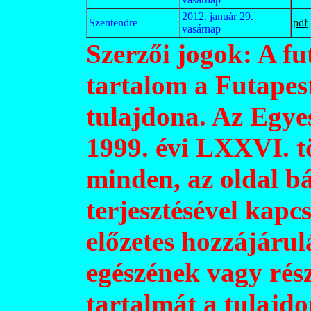
2012. január 29.
Szentendre
pdf
vasárnap
Szerzői jogok: A fu
tartalom a Futapes
tulajdona. Az Egyes
1999. évi LXXVI. t
minden, az oldal b
terjesztésével kapc
előzetes hozzájárulá
egészének vagy rész
tartalmát a tulajd