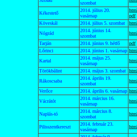
Szólád
htm
szombat
2014. július 20.
htm
Kékestető
vasárnap
pdf
Köveskál
2014. július 5. szombat
htm
2014. június 14.
Nógrád
htm
szombat
Tarján
2014. június 9. hétfő
pdf
Lőrinci
2014. június 1. vasárnap
htm
2014. május 25.
Kartal
htm
vasárnap
Törökbálint
2014. május 3. szombat
htm
2014. április 19.
Rákoscsaba
htm
szombat
Verőce
2014. április 6. vasárnap
htm
2014. március 16.
Vácrátót
htm
vasárnap
2014. március 8.
Naplás-tó
htm
szombat
2014. február 23.
Pilisszentkereszt
htm
vasárnap
2014. február 9.