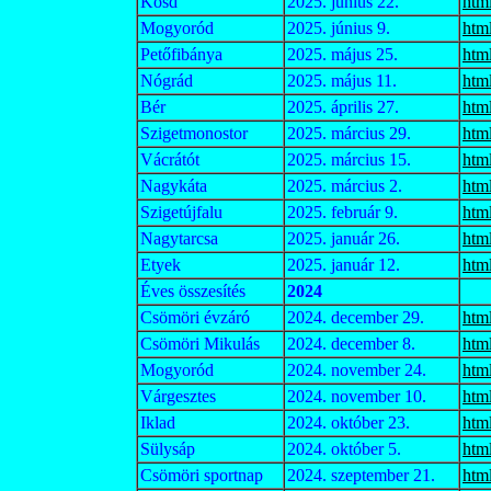
Kosd
2025. június 22.
htm
Mogyoród
2025. június 9.
htm
Petőfibánya
2025. május 25.
htm
Nógrád
2025. május 11.
htm
Bér
2025. április 27.
htm
Szigetmonostor
2025. március 29.
htm
Vácrátót
2025. március 15.
htm
Nagykáta
2025. március 2.
htm
Szigetújfalu
2025. február 9.
htm
Nagytarcsa
2025. január 26.
htm
Etyek
2025. január 12.
htm
Éves összesítés
2024
Csömöri évzáró
2024. december 29.
htm
Csömöri Mikulás
2024. december 8.
htm
Mogyoród
2024. november 24.
htm
Várgesztes
2024. november 10.
htm
Iklad
2024. október 23.
htm
Sülysáp
2024. október 5.
htm
Csömöri sportnap
2024. szeptember 21.
htm