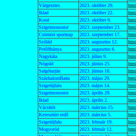
Várgesztes
2023. október 29.
htm
Iklad
2023. október 22.
htm
Kosd
2023. október 8.
htm
Szigetmonostor
2023. szeptember 23.
htm
Csömöri sportnap
2023. szeptember 17.
htm
Szólád
2023. augusztus 12.
htm
Petőfibánya
2023. augusztus 6.
htm
Nagykáta
2023. július 9.
htm
Nógrád
2023. június 25.
htm
Salgótarján
2023. június 18.
htm
SzázhalomBatta
2023. május 29.
htm
Szigetújfalu
2023. május 14.
htm
Szigetmonostor
2023. április 29.
htm
Iklad
2023. április 2.
htm
Vácrátót
2023. március 15.
htm
Keresztúri erdő
2023. március 5.
htm
Szigetújfalu
2023. február 19.
htm
Mogyoród
2023. február 12.
htm