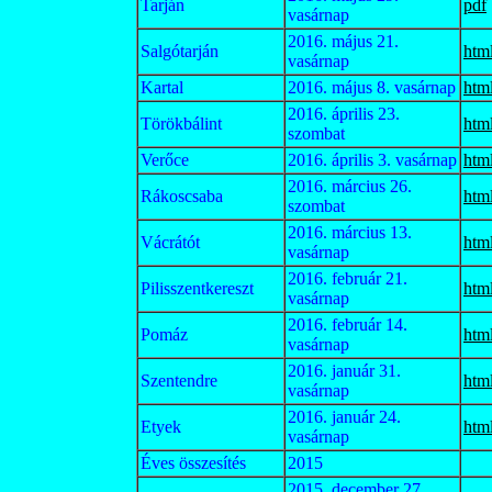
Tarján
pdf
vasárnap
2016. május 21.
Salgótarján
htm
vasárnap
Kartal
2016. május 8. vasárnap
htm
2016. április 23.
Törökbálint
htm
szombat
Verőce
2016. április 3. vasárnap
htm
2016. március 26.
Rákoscsaba
htm
szombat
2016. március 13.
Vácrátót
htm
vasárnap
2016. február 21.
Pilisszentkereszt
htm
vasárnap
2016. február 14.
Pomáz
htm
vasárnap
2016. január 31.
Szentendre
htm
vasárnap
2016. január 24.
Etyek
htm
vasárnap
Éves összesítés
2015
2015. december 27.