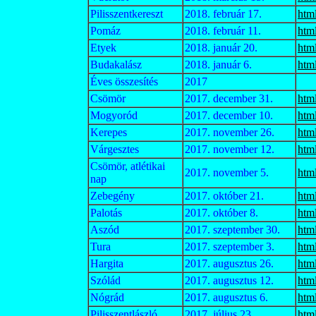
Pilisszentkereszt
2018. február 17.
htm
Pomáz
2018. február 11.
htm
Etyek
2018. január 20.
htm
Budakalász
2018. január 6.
htm
Éves összesítés
2017
Csömör
2017. december 31.
htm
Mogyoród
2017. december 10.
htm
Kerepes
2017. november 26.
htm
Várgesztes
2017. november 12.
htm
Csömör, atlétikai
2017. november 5.
htm
nap
Zebegény
2017. október 21.
htm
Palotás
2017. október 8.
htm
Aszód
2017. szeptember 30.
htm
Tura
2017. szeptember 3.
htm
Hargita
2017. augusztus 26.
htm
Szólád
2017. augusztus 12.
htm
Nógrád
2017. augusztus 6.
htm
Pilisszentlászló
2017. július 23.
htm