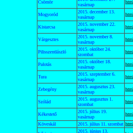
Csömör
htm
vasárnap
2015. december 13.
Mogyoród
htm
vasárnap
2015. november 22.
Kistarcsa
htm
vasárnap
2015. november 8.
Várgesztes
htm
vasárnap
2015. október 24.
Pilisszentlászló
htm
szombat
2015. október 18.
Palotás
htm
vasárnap
2015. szeptember 6.
Tura
htm
vasárnap
2015. augusztus 23.
Zebegény
htm
vasárnap
2015. augusztus 1.
Szólád
htm
szombat
2015. július 19.
Kékestető
htm
vasárnap
Köveskál
2015. július 11. szombat
htm
2015. június 13.