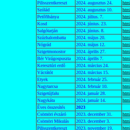
Pilisszentkereszt
2024. augusztus 24.
htm
Szólád
2024. augusztus 10.
htm
Petőfibánya
2024. július. 7.
htm
Kosd
2024. június. 23.
htm
Salgótarján
2024. június. 8.
htm
Százhalombatta
2024. május 20.
htm
Nógrád
2024. május 12.
htm
Szigetmonostor
2024. április 27.
htm
Bér Virágospuszta
2024. április 7.
htm
Keresztúri erdő
2024. március 24.
htm
Vácrátót
2024. március 15.
htm
Etyek
2024. február 25.
htm
Nagytarcsa
2024. február 10.
htm
Szigetújfalu
2024. január 28.
htm
Nagykáta
2024. január 14.
htm
Éves összesítés
2023
Csömöri évzáró
2023. december 31.
htm
Csömöri Mikulás
2023. december 3.
htm
Pilisszentkereszt
2023. november 19.
htm