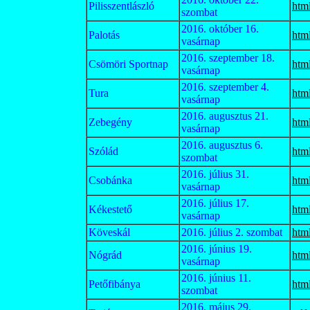
Pilisszentlászló
htm
szombat
2016. október 16.
Palotás
htm
vasárnap
2016. szeptember 18.
Csömöri Sportnap
htm
vasárnap
2016. szeptember 4.
Tura
htm
vasárnap
2016. augusztus 21.
Zebegény
htm
vasárnap
2016. augusztus 6.
Szólád
htm
szombat
2016. július 31.
Csobánka
htm
vasárnap
2016. július 17.
Kékestető
htm
vasárnap
Köveskál
2016. július 2. szombat
htm
2016. június 19.
Nógrád
htm
vasárnap
2016. június 11.
Petőfibánya
htm
szombat
2016. május 29.