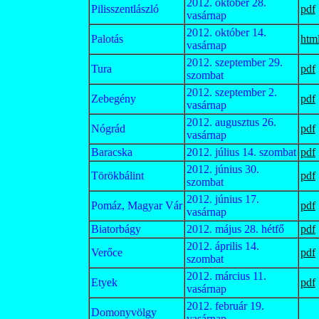
2012. október 28.
Pilisszentlászló
pdf
vasárnap
2012. október 14.
Palotás
htm
vasárnap
2012. szeptember 29.
Tura
pdf
szombat
2012. szeptember 2.
Zebegény
pdf
vasárnap
2012. augusztus 26.
Nógrád
pdf
vasárnap
Baracska
2012. július 14. szombat
pdf
2012. június 30.
Törökbálint
pdf
szombat
2012. június 17.
Pomáz, Magyar Vár
pdf
vasárnap
Biatorbágy
2012. május 28. hétfő
pdf
2012. április 14.
Verőce
pdf
szombat
2012. március 11.
Etyek
pdf
vasárnap
2012. február 19.
Domonyvölgy
vasárnap