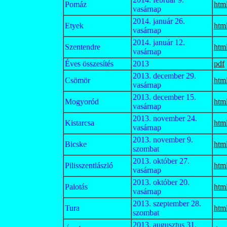
Pomáz
htm
vasárnap
2014. január 26.
Etyek
htm
vasárnap
2014. január 12.
Szentendre
htm
vasárnap
Éves összesítés
2013
pdf
2013. december 29.
Csömör
htm
vasárnap
2013. december 15.
Mogyoród
htm
vasárnap
2013. november 24.
Kistarcsa
htm
vasárnap
2013. november 9.
Bicske
htm
szombat
2013. október 27.
Pilisszentlászló
htm
vasárnap
2013. október 20.
Palotás
htm
vasárnap
2013. szeptember 28.
Tura
htm
szombat
2013. augusztus 31.