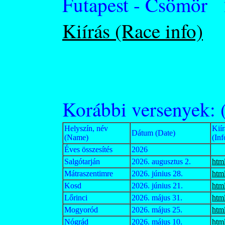
Futapest - Csömör 
Kiírás (Race info)
Korábbi versenyek: (
Helyszín, név
Kiír
Dátum (Date)
(Name)
(Inf
Éves összesítés
2026
Salgótarján
2026. augusztus 2.
htm
Mátraszentimre
2026. június 28.
htm
Kosd
2026. június 21.
htm
Lőrinci
2026. május 31.
htm
Mogyoród
2026. május 25.
htm
Nógrád
2026. május 10.
htm