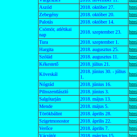
Aszód
2018. október 27.
htm
Zebegény
2018. október 20.
htm
Palotás
2018. október 14.
htm
Csömör, atlétikai
2018. szeptember 23.
htm
nap
Tura
2018. szeptember 1.
htm
Hargita
2018. augusztus 25.
htm
Szólád
2018. augusztus 11.
htm
Kékestető
2018. július 21.
htm
2018. június 30. - július
Köveskál
htm
1.
Nógrád
2018. június 16.
htm
Pilisszentlászló
2018. június 3.
htm
Salgótarján
2018. május 13.
htm
Mende
2018. május 5.
htm
Törökbálint
2018. április 28.
htm
Szigetmonostor
2018. április 22.
htm
Verőce
2018. április 7.
htm
Vácrátót
2018. március 15.
htm