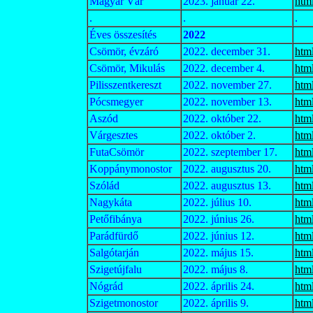
Magyar Vár
2023. január 22.
htm
.
.
.
Éves összesítés
2022
Csömör, évzáró
2022. december 31.
htm
Csömör, Mikulás
2022. december 4.
htm
Pilisszentkereszt
2022. november 27.
htm
Pócsmegyer
2022. november 13.
htm
Aszód
2022. október 22.
htm
Várgesztes
2022. október 2.
htm
FutaCsömör
2022. szeptember 17.
htm
Koppánymonostor
2022. augusztus 20.
htm
Szólád
2022. augusztus 13.
htm
Nagykáta
2022. július 10.
htm
Petőfibánya
2022. június 26.
htm
Parádfürdő
2022. június 12.
htm
Salgótarján
2022. május 15.
htm
Szigetújfalu
2022. május 8.
htm
Nógrád
2022. április 24.
htm
Szigetmonostor
2022. április 9.
htm