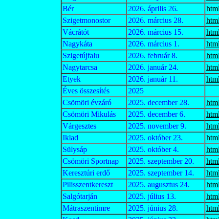
Bér
2026. április 26.
htm
Szigetmonostor
2026. március 28.
htm
Vácrátót
2026. március 15.
htm
Nagykáta
2026. március 1.
htm
Szigetújfalu
2026. február 8.
htm
Nagytarcsa
2026. január 24.
htm
Etyek
2026. január 11.
htm
Éves összesítés
2025
Csömöri évzáró
2025. december 28.
htm
Csömöri Mikulás
2025. december 6.
htm
Várgesztes
2025. november 9.
htm
Iklad
2025. október 23.
htm
Sülysáp
2025. október 4.
htm
Csömöri Sportnap
2025. szeptember 20.
htm
Keresztúri erdő
2025. szeptember 14.
htm
Pilisszentkereszt
2025. augusztus 24.
htm
Salgótarján
2025. július 13.
htm
Mátraszentimre
2025. június 28.
htm