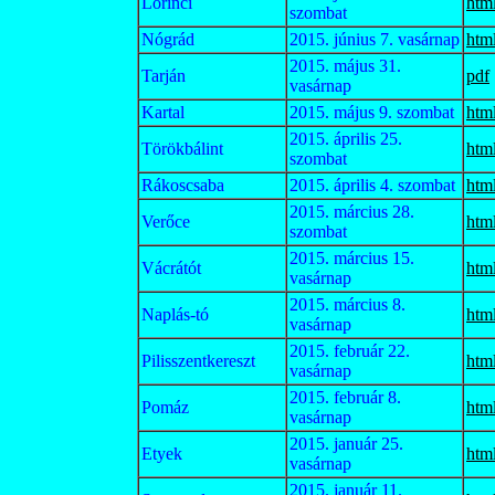
Lőrinci
htm
szombat
Nógrád
2015. június 7. vasárnap
htm
2015. május 31.
Tarján
pdf
vasárnap
Kartal
2015. május 9. szombat
htm
2015. április 25.
Törökbálint
htm
szombat
Rákoscsaba
2015. április 4. szombat
htm
2015. március 28.
Verőce
htm
szombat
2015. március 15.
Vácrátót
htm
vasárnap
2015. március 8.
Naplás-tó
htm
vasárnap
2015. február 22.
Pilisszentkereszt
htm
vasárnap
2015. február 8.
Pomáz
htm
vasárnap
2015. január 25.
Etyek
htm
vasárnap
2015. január 11.