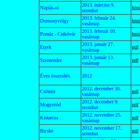
2013. március 9.
Naplás-tó
htm
szombat
2013. február 24.
Domonyvölgy
htm
vasárnap
2013. február 10.
Pomáz - Csikóvár
htm
vasárnap
2013. január 27.
Etyek
pdf
vasárnap
2013. január 13.
Szentendre
pdf
vasárnap
Éves összesítés
2012
2012. december 30.
Csömör
pdf
vasárnap
2012. december 9.
Mogyoród
pdf
szombat
2012. november 25.
Kistarcsa
pdf
vasárnap
2012. november 17.
Bicske
pdf
szombat