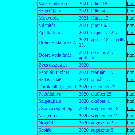
Vácszentlászló
2021. július 18.
htm
Szigetújfalu
2021. július 4.
htm
Mogyoród
2021. június 13.
htm
Vácrátót
2021. június 6.
htm
Apátkúti futás
2021. május 4. - 24.
htm
2021. április 18. - április
Dobra voda futás 2.
htm
25.
2021. március 24. -
Dobra voda futás
htm
április 5.
Éves összesítés
2020
Februári futóhét
2021. február 1-7.
htm
Szilas-patak
2021. január 17.
htm
Törökbálint, egyéni
2020. december 27.
Petőfibánya
2020. október 25.
htm
Szigetújfalu
2020. október 4.
htm
Csömöri sportnap
2020. szeptember 19.
htm
Mogyoród
2020. szeptember 12.
htm
Nógrád
2020. augusztus 23.
htm
Szólád
2020. augusztus 8.
htm