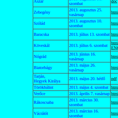
Ászár
doc
szombat
2013. augusztus 25.
Zebegény
htm
vasárnap
2013. augusztus 10.
Szólád
htm
szombat
Baracska
2013. július 13. szombat
htm
htm
Köveskál
2013. július 6. szombat
EN
2013. június 16.
Nógrád
htm
vasárnap
2013. május 26.
Biatorbágy
htm
vasárnap
Tarján,
2013. május 20. hétfő
pdf
Hegyek Királya
Törökbálint
2013. május 4. szombat
htm
Verőce
2013. április 7. vasárnap
htm
2013. március 30.
Rákoscsaba
htm
szombat
2013. március 16.
Vácrátót
htm
szombat