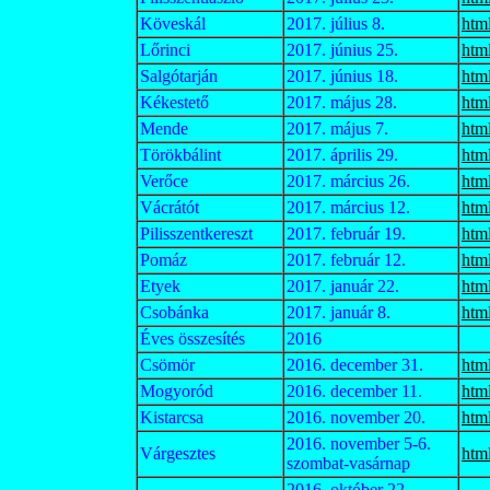
Köveskál
2017. július 8.
htm
Lőrinci
2017. június 25.
htm
Salgótarján
2017. június 18.
htm
Kékestető
2017. május 28.
htm
Mende
2017. május 7.
htm
Törökbálint
2017. április 29.
htm
Verőce
2017. március 26.
htm
Vácrátót
2017. március 12.
htm
Pilisszentkereszt
2017. február 19.
htm
Pomáz
2017. február 12.
htm
Etyek
2017. január 22.
htm
Csobánka
2017. január 8.
htm
Éves összesítés
2016
Csömör
2016. december 31.
htm
Mogyoród
2016. december 11.
htm
Kistarcsa
2016. november 20.
htm
2016. november 5-6.
Várgesztes
htm
szombat-vasárnap
2016. október 22.